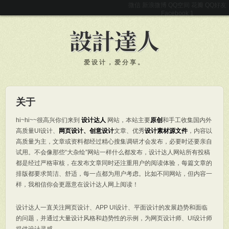
微信
新浪微博
QQ空间
花瓣
QQ好友
Facebook
爱设计，爱分享。
关于
hi~hi~~很高兴你们来到
设计达人
网站，本站主要
原创
和手工收集国内外
高质量UI设计、
网页设计、创意设计
文章、优秀
设计素材源文件
，内容以
高质量为主，文章或资料都经过精心搜集调研才会发布，必要时还要亲自
试用。不会像那些“大杂绘”网站一样什么都发布，设计达人网站所有投稿
都是经过严格审核，在发布文章同时还注重用户的阅读体验，每篇文章的
排版都要求简洁、舒适，每一点都为用户考虑。比如不同网站，但内容一
样，我相信你会更愿意在设计达人网上阅读！
设计达人一直关注网页设计、APP UI设计、平面设计的发展趋势和面临
的问题，并通过大量设计风格和趋势性的示例，为网页设计师、UI设计师