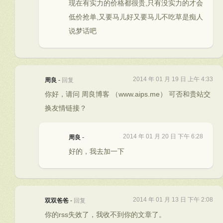
现在有实力的价格都很贵,只有没实力的才会
低价抢单,又要马儿好又要马儿不吃草是痴人
说梦话吧
2014 年 01 月 19 日 上午 4:33
周良
-
回复
你好，请问 周良博客 （www.aips.me） 可否和贵站交
换友情链接？
2014 年 01 月 20 日 下午 6:28
周良
-
好的，我去加一下
2014 年 01 月 13 日 下午 2:08
双双爸爸
-
回复
你的rss失效了，我收不到你的文章了。