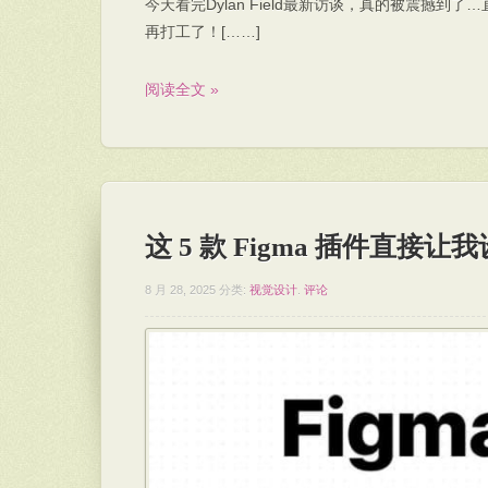
今天看完Dylan Field最新访谈，真的被震撼
再打工了！[……]
阅读全文 »
这 5 款 Figma 插件直接让
8 月 28, 2025
分类:
视觉设计
.
评论