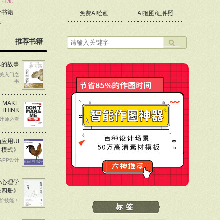
计导航
计书籍
免费AI绘画
AI抠图/证件照
于
推荐书籍
术的故事
美入门之
书
T MAKE
 THINK
计师必看
应用UI
计模式》
APP设计
计心理学
全四册》
阶技能！
标签