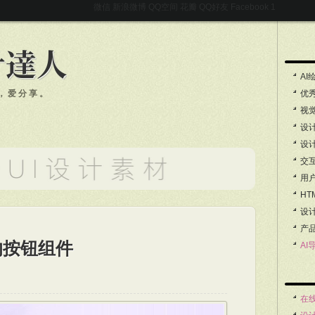
微信
新浪微博
QQ空间
花瓣
QQ好友
Facebook
AI
，爱分享。
优
视
设
设
交
用
HT
设
产
的按钮组件
AI
在线