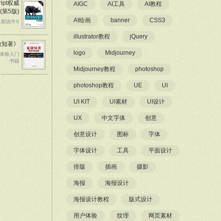
ript权威
AIGC
AI工具
AI教程
(第5版)
AI绘画
banner
CSS3
只能说牛X
illustrator教程
jQuery
微知著》
logo
Midjourney
户体验入门
书籍
Midjourney教程
photoshop
photoshop教程
UE
UI
UI KIT
UI素材
UI设计
UX
中文字体
创意
创意设计
图标
字体
字体设计
工具
平面设计
排版
插画
摄影
海报
海报设计
海报设计教程
版式设计
用户体验
纹理
网页素材