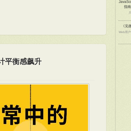
JavaSc
指南
《见
Web用
设计平衡感飙升