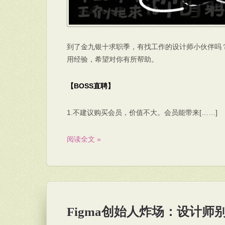
到了金九银十求职季，有找工作的设计师小伙伴吗
用经验，希望对你有所帮助。
【BOSS直聘】
1.不建议购买会员，价值不大。会员能带来[……]
阅读全文 »
Figma创始人炸场：设计师