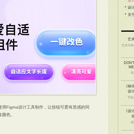
设
设
关
艺
艺术与审
DON'
ME
设
《移动
设
手机
用Figma设计工具制作，让按钮可爱有质感的同
《设
改颜色。
高