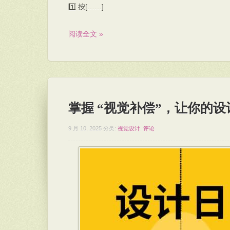
1️⃣ 按[……]
阅读全文 »
掌握 “视觉补偿”，让你的
9 月 10, 2025
分类:
视觉设计
.
评论