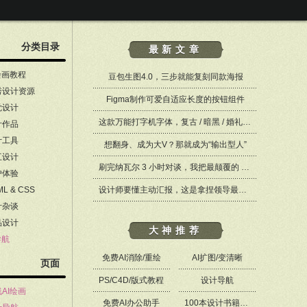
分类目录
最新文章
绘画教程
豆包生图4.0，三步就能复刻同款海报
秀设计资源
Figma制作可爱自适应长度的按钮组件
觉设计
这款万能打字机字体，复古 / 暗黑 / 婚礼设计都能 hold 住 ——Merchant Ledger
计作品
计工具
想翻身、成为大V？那就成为“输出型人”
互设计
刷完纳瓦尔 3 小时对谈，我把最颠覆的 8 个观点整理成笔记，这些思维也适用于设计师
户体验
ML & CSS
设计师要懂主动汇报，这是拿捏领导最好的方式
计杂谈
品设计
大神推荐
导航
免费AI消除/重绘
AI扩图/变清晰
页面
PS/C4D/版式教程
设计导航
AI绘画
免费AI办公助手
100本设计书籍PDF