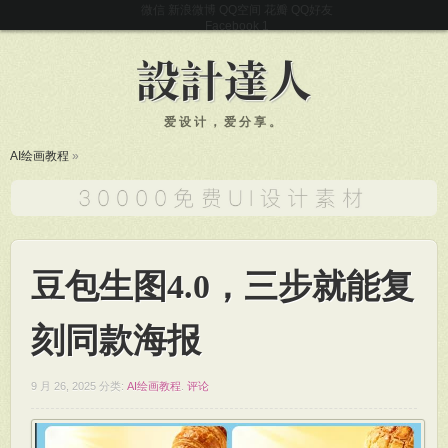
微信
新浪微博
QQ空间
花瓣
QQ好友
Facebook
爱设计，爱分享。
AI绘画教程
»
豆包生图4.0，三步就能复
刻同款海报
9 月 26, 2025
分类:
AI绘画教程
.
评论