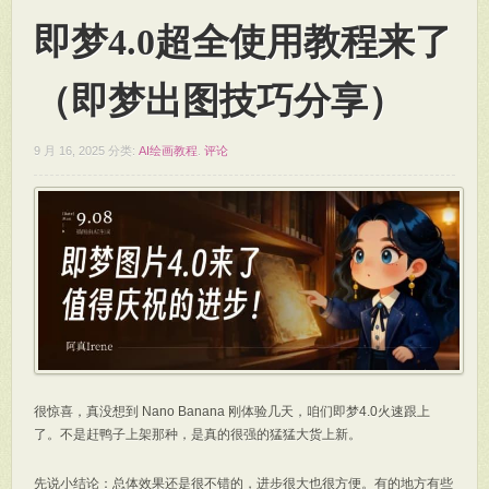
即梦4.0超全使用教程来了
（即梦出图技巧分享）
9 月 16, 2025
分类:
AI绘画教程
.
评论
很惊喜，真没想到 Nano Banana 刚体验几天，咱们即梦4.0火速跟上
了。不是赶鸭子上架那种，是真的很强的猛猛大货上新。
先说小结论：总体效果还是很不错的，进步很大也很方便。有的地方有些